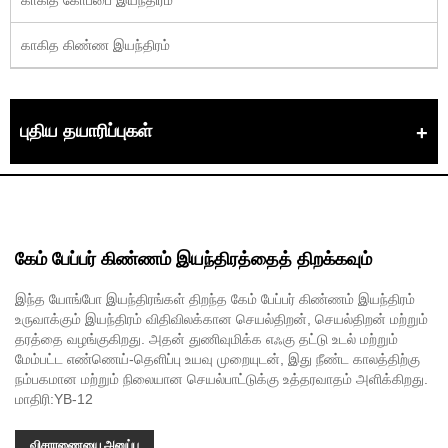
காகித கிண்ண இயந்திரம்
புதிய தயாரிப்புகள்
கேம் பேப்பர் கிண்ணம் இயந்திரத்தைத் திறக்கவும்
இந்த யோங்போ இயந்திரங்கள் திறந்த கேம் பேப்பர் கிண்ணம் இயந்திரம்
உருவாக்கும் இயந்திரம் விதிவிலக்கான செயல்திறன், செயல்திறன் மற்றும்
தரத்தை வழங்குகிறது. அதன் துணிவுமிக்க எஃகு தட்டு உடல் மற்றும்
மேம்பட்ட எண்ணெய்-தெளிப்பு உயவு முறையுடன், இது நீண்ட காலத்திற்கு
நம்பகமான மற்றும் நிலையான செயல்பாட்டுக்கு உத்தரவாதம் அளிக்கிறது.
மாதிரி:YB-12
விசாரணையை அனுப்பு