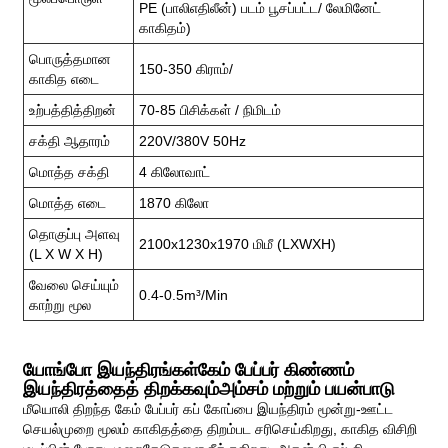
PE (பாலிஎதிலீன்) படம் பூசப்பட்ட/ லேமினேட்
காகிதம்)
பொருத்தமான
150-350 கிராம்/
காகித எடை
உற்பத்தித்திறன்
70-85 பிசிக்கள் / நிமிடம்
சக்தி ஆதாரம்
220V/380V 50Hz
மொத்த சக்தி
4 கிலோவாட்
மொத்த எடை
1870 கிலோ
தொகுப்பு அளவு
2100x1230x1970 மிமீ (LXWXH)
(L X W X H)
வேலை செய்யும்
0.4-0.5m³/min
காற்று மூல
யோங்போ இயந்திரங்கள்
கேம் பேப்பர் கிண்ணம்
இயந்திரத்தைத் திறக்கவும்
அம்சம் மற்றும் பயன்பாடு
மீயொலி திறந்த கேம் பேப்பர் கப் கோப்பை இயந்திரம் மூன்று-ஊட்ட
செயல்முறை மூலம் காகிதத்தை திறம்பட சரிசெய்கிறது, காகித விசிறி