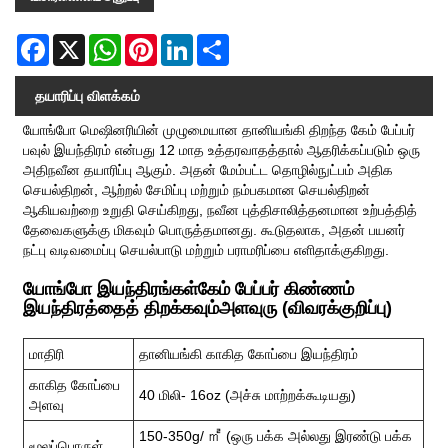
Facebook
X
WhatsApp
Pinterest
LinkedIn
Share
தயாரிப்பு விளக்கம்
யோங்போ மெஷினரியின் முழுமையான தானியங்கி திறந்த கேம் பேப்பர்
பவுல் இயந்திரம் என்பது 12 மாத உத்தரவாதத்தால் ஆதரிக்கப்படும் ஒரு
அதிநவீன தயாரிப்பு ஆகும். அதன் மேம்பட்ட தொழில்நுட்பம் அதிக
செயல்திறன், ஆற்றல் சேமிப்பு மற்றும் நம்பகமான செயல்திறன்
ஆகியவற்றை உறுதி செய்கிறது, நவீன புத்திசாலித்தனமான உற்பத்தித்
தேவைகளுக்கு மிகவும் பொருத்தமானது. கூடுதலாக, அதன் பயனர்
நட்பு வடிவமைப்பு செயல்பாடு மற்றும் பராமரிப்பை எளிதாக்குகிறது.
யோங்போ இயந்திரங்கள்
கேம் பேப்பர் கிண்ணம்
இயந்திரத்தைத் திறக்கவும்
அளவுரு (விவரக்குறிப்பு)
மாதிரி
தானியங்கி காகித கோப்பை இயந்திரம்
காகித கோப்பை
40 மிலி- 16oz (அச்சு மாற்றக்கூடியது)
அளவு
150-350g/ ㎡ (ஒரு பக்க அல்லது இரண்டு பக்க
மூலப்பொருள்