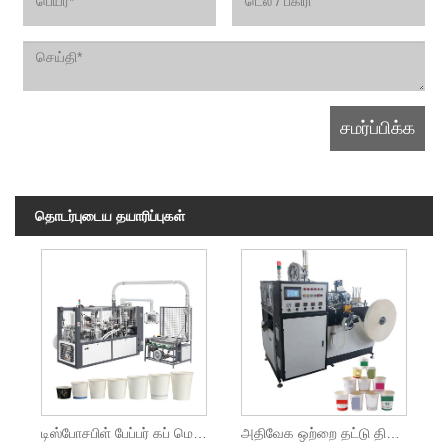
தொடர்புடைய தயாரிப்புகள்
டிஸ்போசபிள் பேப்பர் கப் மெஷின்
அதிவேக ஒற்றை தட்டு திறந்த கேம் பேப்பர் கோப்பை இயந்திரம்