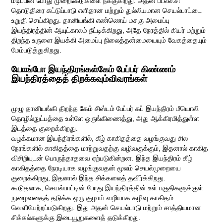
மடிப்பின் போது முறைகேடுகளை நீக்குகிறது. அதன் பி.எல்.சி
தொடுதிரை கட்டுப்பாடு எளிதான மற்றும் துல்லியமான செயல்பாட்டை
உறுதி செய்கிறது. தானியங்கி எண்ணெய் மசகு அமைப்பு
இயந்திரத்தின் ஆயுட்காலம் நீட்டிக்கிறது, அதே நேரத்தில் கியர் மற்றும்
திறந்த உருளை இயக்கி அமைப்பு நிலைத்தன்மையையும் வேகத்தையும்
மேம்படுத்துகிறது.
யோங்போ இயந்திரங்கள்
கேம் பேப்பர் கிண்ணம்
இயந்திரத்தைத் திறக்கவும்
விவரங்கள்
முழு தானியங்கி திறந்த கேம் சிஸ்டம் பேப்பர் கப் இயந்திரம் மீயொலி
தொழில்நுட்பத்தை உள்ளே ஒருங்கிணைத்து, அது ஆக்கிரமித்துள்ள
இடத்தை குறைக்கிறது.
வழக்கமான இயந்திரங்களில், கீழ் காகிதத்தை வழங்குவது சில
நேரங்களில் காகிதத்தை மாற்றுவதற்கு வழிவகுக்கும், இதனால் காகித
விசிறியுடன் பொருந்தாதவை ஏற்படுகின்றன. இந்த இயந்திரம் கீழ்
காகிதத்தை நேரடியாக வழங்குவதன் மூலம் செயல்முறையை
குறைக்கிறது, இதனால் இந்த சிக்கலைத் தவிர்க்கிறது.
கூடுதலாக, செயல்பாட்டின் போது இயந்திரத்தின் உள் பகுதிகளுக்குள்
நுழைவதைத் தடுக்க ஒரு குழாய் வழியாக கழிவு காகிதம்
வெளியேற்றப்படுகிறது. இது அதன் செயல்பாடு மற்றும் சாத்தியமான
சிக்கல்களுக்கு இடையூறுகளைத் தடுக்கிறது.