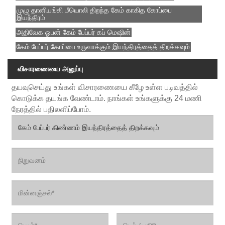
முழு தானியங்கி மீயொலி திறந்த கேம் காகித கோப்பை
இயந்திரம்
அதிவேக ஓபன் கேம் பேப்பர் கப் மெஷின்
கேம் பேப்பர் கோப்பை உருவாக்கும் இயந்திரத்தைத் திறக்கவும்
விசாரணையை அனுப்பு
தயவுசெய்து உங்கள் விசாரணையை கீழே உள்ள படிவத்தில்
கொடுக்க தயங்க வேண்டாம். நாங்கள் உங்களுக்கு 24 மணி
நேரத்தில் பதிலளிப்போம்.